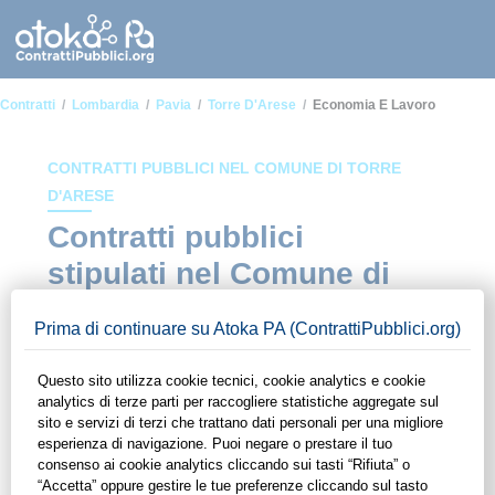
Contratti
Lombardia
Pavia
Torre D'Arese
Economia E Lavoro
CONTRATTI PUBBLICI NEL COMUNE DI TORRE
D'ARESE
Contratti pubblici
stipulati nel Comune di
Torre d'Arese in ambito
Economia e lavoro
In questa sezione del sito di ContrattiPubblici.org potrai avere
ad alcuni dei contratti presenti nella piattaforma stipulati
all'interno del Comune di Torre d'Arese in ambito Economia e
lavoro. Grazie alle funzionalità di ContrattiPubblici.org potrai
monitorare la scadenza dei contratti pubblici di tuo interesse e
programmare la tua attività commerciale con le Pubbliche