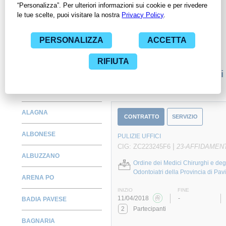
Amministrazioni con largo anticipo. Il servizio di
ContrattiPubblici.org offre agli utenti 7 giorni di prova gratuiti
per avere l'opportunità di conoscere e consultare tutti i dati
inerenti ai contratti stipulati da una specifica PA, compresi gli
affidamenti diretti.
Monitora alcuni contratti
ALAGNA
CONTRATTO
SERVIZIO
ALBONESE
PULIZIE UFFICI
|
CIG: ZC223245F6
23-AFFIDAMEN
ALBUZZANO
Ordine dei Medici Chirurghi e deg
Odontoiatri della Provincia di Pav
ARENA PO
INIZIO
FINE
11/04/2018
-
BADIA PAVESE
2
Partecipanti
BAGNARIA