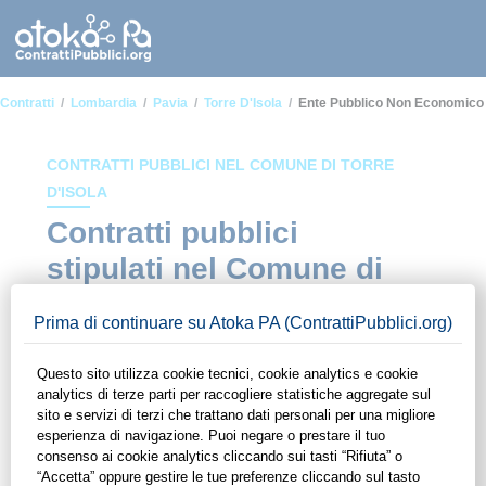
Contratti
Lombardia
Pavia
Torre D'Isola
Ente Pubblico Non Economico
CONTRATTI PUBBLICI NEL COMUNE DI TORRE
D'ISOLA
Contratti pubblici
stipulati nel Comune di
Torre d'Isola in ambito
Ente pubblico non
economico
In questa sezione del sito di ContrattiPubblici.org potrai avere
ad alcuni dei contratti presenti nella piattaforma stipulati
all'interno del Comune di Torre d'Isola in ambito Ente pubblico
non economico. Grazie alle funzionalità di