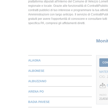
piattaforma stipulati all'interno del Comune di Velezzo Lome
regionale e locale. Grazie alle funzionalità di ContrattiPubbli
contratti pubblici di tuo interesse e programmare la tua attiv
Amministrazioni con largo anticipo. Il servizio di ContrattiPubbl
gratuiti per avere l'opportunità di conoscere e consultare tutti i
specifica PA, compresi gli affidamenti diretti.
Monit
ALAGNA
CO
ALBONESE
MATER
CIG: 
ALBUZZANO
ARENA PO
INIZIO
21/03
BADIA PAVESE