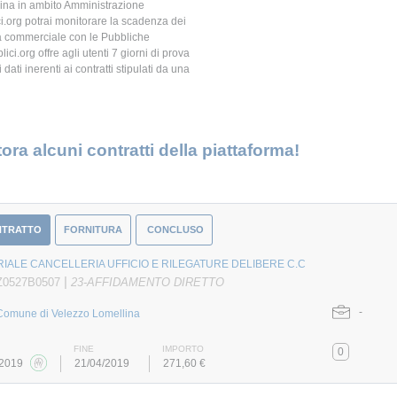
llina in ambito Amministrazione
ci.org potrai monitorare la scadenza dei
ità commerciale con le Pubbliche
ici.org offre agli utenti 7 giorni di prova
 dati inerenti ai contratti stipulati da una
ora alcuni contratti della piattaforma!
NTRATTO
FORNITURA
CONCLUSO
IALE CANCELLERIA UFFICIO E RILEGATURE DELIBERE C.C
|
Z0527B0507
23-AFFIDAMENTO DIRETTO
-
Comune di Velezzo Lomellina
FINE
IMPORTO
0
/2019
21/04/2019
271,60 €