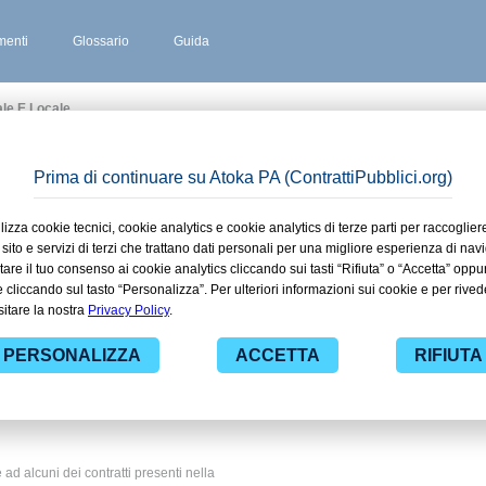
enti
Glossario
Guida
le E Locale
O LOMELLINA
 stipulati
lezzo
ito
regionale e
 ad alcuni dei contratti presenti nella