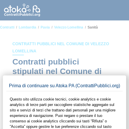
Contratti
Lombardia
Pavia
Velezzo Lomellina
Sanità
CONTRATTI PUBBLICI NEL COMUNE DI VELEZZO
LOMELLINA
Contratti pubblici
stipulati nel Comune di
Velezzo Lomellina in
ambito Sanità
In questa sezione del sito di ContrattiPubblici.org potrai avere
ad alcuni dei contratti presenti nella piattaforma stipulati
all'interno del Comune di Velezzo Lomellina in ambito Sanità.
Grazie alle funzionalità di ContrattiPubblici.org potrai
monitorare la scadenza dei contratti pubblici di tuo interesse e
programmare la tua attività commerciale con le Pubbliche