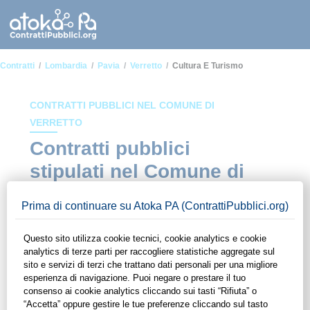
Contratti
Lombardia
Pavia
Verretto
Cultura E Turismo
CONTRATTI PUBBLICI NEL COMUNE DI
VERRETTO
Contratti pubblici
stipulati nel Comune di
Verretto in ambito
Cultura e turismo
In questa sezione del sito di ContrattiPubblici.org potrai avere
ad alcuni dei contratti presenti nella piattaforma stipulati
all'interno del Comune di Verretto in ambito Cultura e turismo.
Grazie alle funzionalità di ContrattiPubblici.org potrai
monitorare la scadenza dei contratti pubblici di tuo interesse e
programmare la tua attività commerciale con le Pubbliche