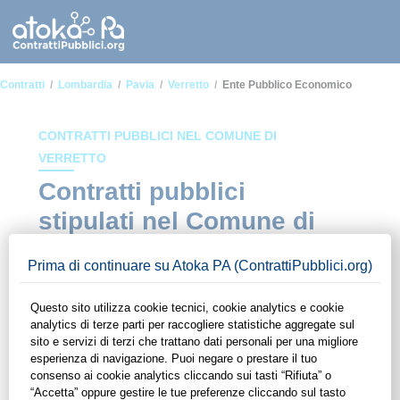
Contratti
Lombardia
Pavia
Verretto
Ente Pubblico Economico
CONTRATTI PUBBLICI NEL COMUNE DI
VERRETTO
Contratti pubblici
stipulati nel Comune di
Verretto in ambito Ente
pubblico economico
In questa sezione del sito di ContrattiPubblici.org potrai avere
ad alcuni dei contratti presenti nella piattaforma stipulati
all'interno del Comune di Verretto in ambito Ente pubblico
economico. Grazie alle funzionalità di ContrattiPubblici.org
potrai monitorare la scadenza dei contratti pubblici di tuo
interesse e programmare la tua attività commerciale con le