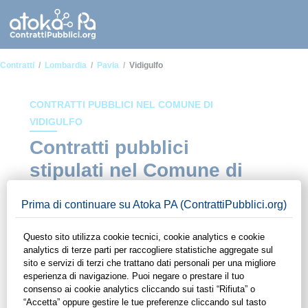
Contratti
Lombardia
Pavia
Vidigulfo
CONTRATTI PUBBLICI NEL COMUNE DI
VIDIGULFO
Contratti pubblici
stipulati nel Comune di
Vidigulfo
In questa sezione del sito di ContrattiPubblici.org potrai avere
ad alcuni dei contratti presenti nella piattaforma stipulati
all'interno del Comune di Vidigulfo. Grazie alle funzionalità di
ContrattiPubblici.org potrai monitorare la scadenza dei
contratti pubblici di tuo interesse e programmare la tua attività
commerciale con le Pubbliche Amministrazioni con largo
anticipo. Il servizio di ContrattiPubblici.org offre agli utenti 7
giorni di prova gratuiti per avere l'opportunità di conoscere e