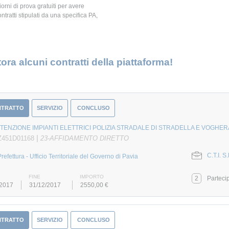
giorni di prova gratuiti per avere
ontratti stipulati da una specifica PA,
ora alcuni contratti della piattaforma!
NTRATTO
SERVIZIO
CONCLUSO
ENZIONE IMPIANTI ELETTRICI POLIZIA STRADALE DI STRADELLA E VOGHER
|
Z451D01168
23-AFFIDAMENTO DIRETTO
C.T.I. S
Prefettura - Ufficio Territoriale del Governo di Pavia
FINE
IMPORTO
2
Parteci
/2017
31/12/2017
2550,00 €
NTRATTO
SERVIZIO
CONCLUSO