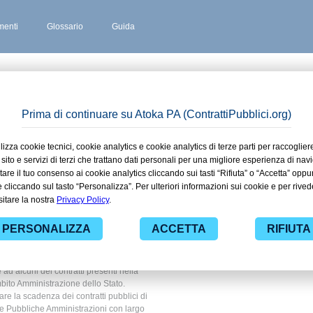
enti
Glossario
Guida
NO
 stipulati
gevano in
razione
 ad alcuni dei contratti presenti nella
mbito Amministrazione dello Stato.
are la scadenza dei contratti pubblici di
le Pubbliche Amministrazioni con largo