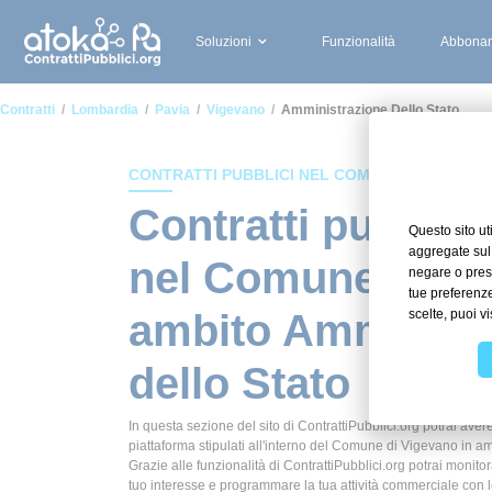
Soluzioni
Funzionalità
Abbonam
Contratti
Lombardia
Pavia
Vigevano
Amministrazione Dello Stato
CONTRATTI PUBBLICI NEL COMUNE DI VIGEVA
Contratti pubblici
nel Comune di Vi
ambito Amminist
dello Stato
In questa sezione del sito di ContrattiPubblici.org potrai avere
piattaforma stipulati all'interno del Comune di Vigevano in a
Grazie alle funzionalità di ContrattiPubblici.org potrai monitor
tuo interesse e programmare la tua attività commerciale con 