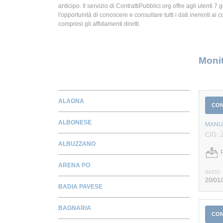
anticipo. Il servizio di ContrattiPubblici.org offre agli utenti 7 
l'opportunità di conoscere e consultare tutti i dati inerenti ai c
compresi gli affidamenti diretti.
Monit
ALAGNA
CO
ALBONESE
MANUT
CIG: 
ALBUZZANO
ARENA PO
INIZIO
20/01
BADIA PAVESE
BAGNARIA
CO