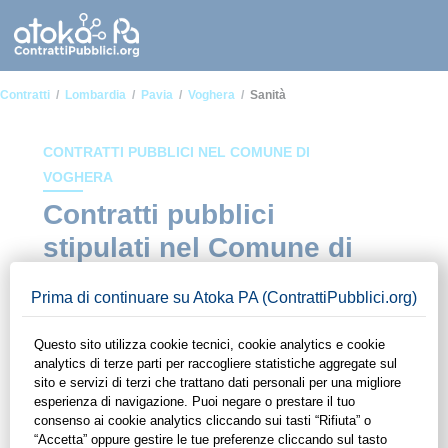
Contratti
Lombardia
Pavia
Voghera
Sanità
CONTRATTI PUBBLICI NEL COMUNE DI
VOGHERA
Contratti pubblici
stipulati nel Comune di
Voghera in ambito
Sanità
In questa sezione del sito di ContrattiPubblici.org potrai avere
ad alcuni dei contratti presenti nella piattaforma stipulati
all'interno del Comune di Voghera in ambito Sanità. Grazie
alle funzionalità di ContrattiPubblici.org potrai monitorare la
scadenza dei contratti pubblici di tuo interesse e
programmare la tua attività commerciale con le Pubbliche