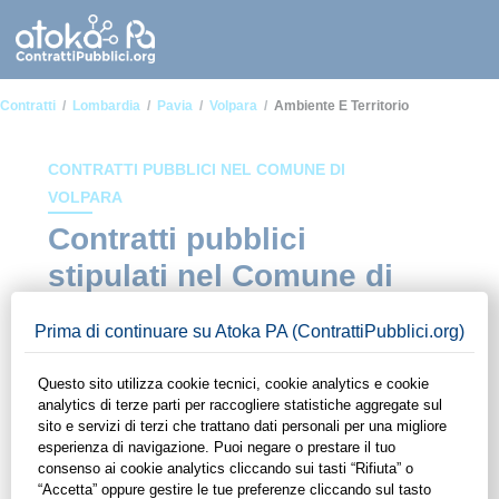
Contratti
Lombardia
Pavia
Volpara
Ambiente E Territorio
CONTRATTI PUBBLICI NEL COMUNE DI
VOLPARA
Contratti pubblici
stipulati nel Comune di
Volpara in ambito
Ambiente e territorio
In questa sezione del sito di ContrattiPubblici.org potrai avere
ad alcuni dei contratti presenti nella piattaforma stipulati
all'interno del Comune di Volpara in ambito Ambiente e
territorio. Grazie alle funzionalità di ContrattiPubblici.org
potrai monitorare la scadenza dei contratti pubblici di tuo
interesse e programmare la tua attività commerciale con le