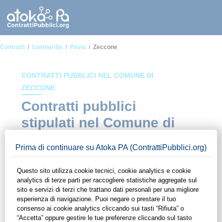
Contratti
Lombardia
Pavia
Zeccone
CONTRATTI PUBBLICI NEL COMUNE DI
ZECCONE
Contratti pubblici
stipulati nel Comune di
Zeccone
In questa sezione del sito di ContrattiPubblici.org potrai avere
ad alcuni dei contratti presenti nella piattaforma stipulati
all'interno del Comune di Zeccone. Grazie alle funzionalità di
ContrattiPubblici.org potrai monitorare la scadenza dei
contratti pubblici di tuo interesse e programmare la tua attività
commerciale con le Pubbliche Amministrazioni con largo
anticipo. Il servizio di ContrattiPubblici.org offre agli utenti 7
giorni di prova gratuiti per avere l'opportunità di conoscere e