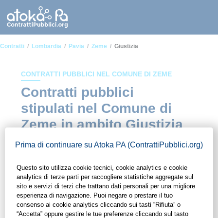
Contratti
Lombardia
Pavia
Zeme
Giustizia
CONTRATTI PUBBLICI NEL COMUNE DI ZEME
Contratti pubblici
stipulati nel Comune di
Zeme in ambito Giustizia
In questa sezione del sito di ContrattiPubblici.org potrai avere
ad alcuni dei contratti presenti nella piattaforma stipulati
all'interno del Comune di Zeme in ambito Giustizia. Grazie
alle funzionalità di ContrattiPubblici.org potrai monitorare la
scadenza dei contratti pubblici di tuo interesse e
programmare la tua attività commerciale con le Pubbliche
Amministrazioni con largo anticipo. Il servizio di
ContrattiPubblici.org offre agli utenti 7 giorni di prova gratuiti
per avere l'opportunità di conoscere e consultare tutti i dati