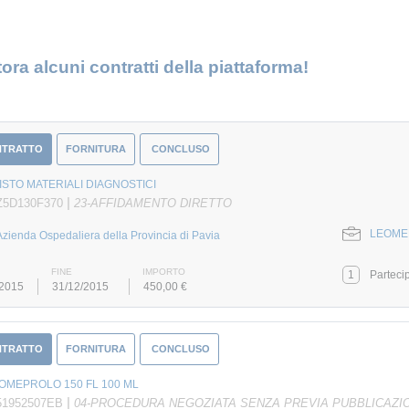
ora alcuni contratti della piattaforma!
NTRATTO
FORNITURA
CONCLUSO
STO MATERIALI DIAGNOSTICI
|
Z5D130F370
23-AFFIDAMENTO DIRETTO
LEOMED
Azienda Ospedaliera della Provincia di Pavia
FINE
IMPORTO
1
Parteci
/2015
31/12/2015
450,00 €
NTRATTO
FORNITURA
CONCLUSO
 IOMEPROLO 150 FL 100 ML
|
51952507EB
04-PROCEDURA NEGOZIATA SENZA PREVIA PUBBLICAZI