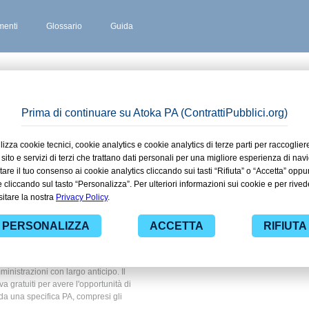
enti
Glossario
Guida
 stipulati
me in
 ad alcuni dei contratti presenti nella
Sanità. Grazie alle funzionalità di
ti pubblici di tuo interesse e
nistrazioni con largo anticipo. Il
ova gratuiti per avere l'opportunità di
ti da una specifica PA, compresi gli