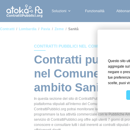
Soluzioni
Funzionalità
Abbonam
Contratti
Lombardia
Pavia
Zeme
Sanità
CONTRATTI PUBBLICI NEL COMUNE DI ZEME
Contratti pubblici
nel Comune di Ze
ambito Sanità
In questa sezione del sito di ContrattiPubblici.org potrai avere
piattaforma stipulati all'interno del Comune di Zeme in ambito 
ContrattiPubblici.org potrai monitorare la scadenza dei contrat
programmare la tua attività commerciale con le Pubbliche Ammi
servizio di ContrattiPubblici.org offre agli utenti 7 giorni di pr
conoscere e consultare tutti i dati inerenti ai contratti stipula
affidamenti diretti.