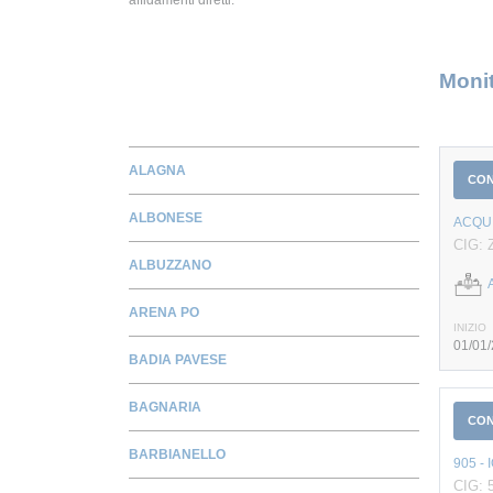
Monit
ALAGNA
CO
ALBONESE
ACQUI
CIG: 
ALBUZZANO
ARENA PO
INIZIO
01/01
BADIA PAVESE
BAGNARIA
CO
BARBIANELLO
905 -
CIG: 