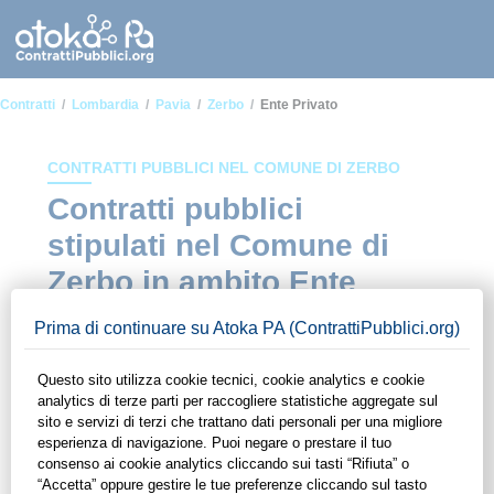
Contratti
Lombardia
Pavia
Zerbo
Ente Privato
CONTRATTI PUBBLICI NEL COMUNE DI ZERBO
Contratti pubblici
stipulati nel Comune di
Zerbo in ambito Ente
privato
In questa sezione del sito di ContrattiPubblici.org potrai avere
ad alcuni dei contratti presenti nella piattaforma stipulati
all'interno del Comune di Zerbo in ambito Ente privato. Grazie
alle funzionalità di ContrattiPubblici.org potrai monitorare la
scadenza dei contratti pubblici di tuo interesse e
programmare la tua attività commerciale con le Pubbliche
Amministrazioni con largo anticipo. Il servizio di
ContrattiPubblici.org offre agli utenti 7 giorni di prova gratuiti