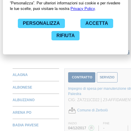
ContrattiPubblici.org potrai monitorare la scadenza dei
contratti pubblici di tuo interesse e programmare la tua attività
commerciale con le Pubbliche Amministrazioni con largo
anticipo. Il servizio di ContrattiPubblici.org offre agli utenti 7
giorni di prova gratuiti per avere l'opportunità di conoscere e
consultare tutti i dati inerenti ai contratti stipulati da una
specifica PA, compresi gli affidamenti diretti.
Monitora alcuni contratti
ALAGNA
CONTRATTO
SERVIZIO
ALBONESE
Impegno di spesa per manutenzione strao
Palestra
|
CIG: ZA7211CD22
23-AFFIDAMEN
ALBUZZANO
Comune di Zerbolò
ARENA PO
INIZIO
FINE
BADIA PAVESE
04/12/2017
-