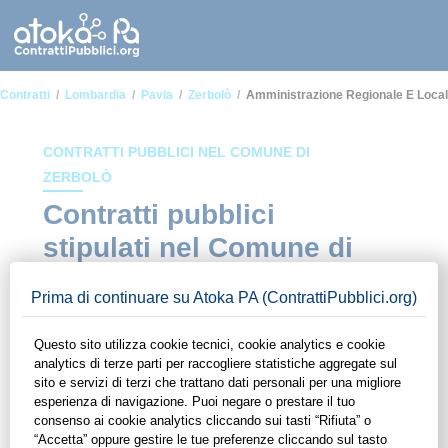
Contratti
Lombardia
Pavia
Zerbolò
Amministrazione Regionale E Loca
CONTRATTI PUBBLICI NEL COMUNE DI
ZERBOLÒ
Contratti pubblici
stipulati nel Comune di
Zerbolò in ambito
Amministrazione
regionale e locale
In questa sezione del sito di ContrattiPubblici.org potrai avere
ad alcuni dei contratti presenti nella piattaforma stipulati
all'interno del Comune di Zerbolò in ambito Amministrazione
regionale e locale. Grazie alle funzionalità di