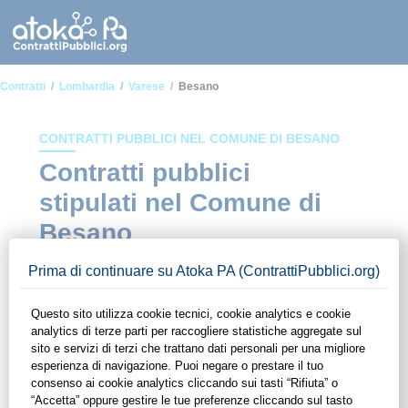
Contratti
Lombardia
Varese
Besano
CONTRATTI PUBBLICI NEL COMUNE DI BESANO
Contratti pubblici
stipulati nel Comune di
Besano
In questa sezione del sito di ContrattiPubblici.org potrai avere
ad alcuni dei contratti presenti nella piattaforma stipulati
all'interno del Comune di Besano. Grazie alle funzionalità di
ContrattiPubblici.org potrai monitorare la scadenza dei
contratti pubblici di tuo interesse e programmare la tua attività
commerciale con le Pubbliche Amministrazioni con largo
anticipo. Il servizio di ContrattiPubblici.org offre agli utenti 7
giorni di prova gratuiti per avere l'opportunità di conoscere e
consultare tutti i dati inerenti ai contratti stipulati da una