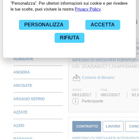
specifica PA, compresi gli affidamenti diretti.
Monitora alcuni contratti
AGRA
CONTRATTO
FORNITURA
C
ALBIZZATE
IMPEGNO DI SPESA PER FORNITURA 
|
CIG: ZCA20ABCC7
23-AFFIDAME
ANGERA
Comune di Besano
ARCISATE
INIZIO
FINE
IMP
08/11/2017
08/12/2017
62,0
ARSAGO SEPRIO
1
Partecipante
AZZATE
AZZIO
CONTRATTO
LAVORO
CONC
IMPEGNO DI SPESA PER INTERVENT
BARASSO