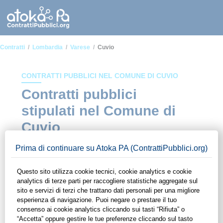
Contratti
Lombardia
Varese
Cuvio
CONTRATTI PUBBLICI NEL COMUNE DI CUVIO
Contratti pubblici
stipulati nel Comune di
Cuvio
In questa sezione del sito di ContrattiPubblici.org potrai avere
ad alcuni dei contratti presenti nella piattaforma stipulati
all'interno del Comune di Cuvio. Grazie alle funzionalità di
ContrattiPubblici.org potrai monitorare la scadenza dei
contratti pubblici di tuo interesse e programmare la tua attività
commerciale con le Pubbliche Amministrazioni con largo
anticipo. Il servizio di ContrattiPubblici.org offre agli utenti 7
giorni di prova gratuiti per avere l'opportunità di conoscere e
consultare tutti i dati inerenti ai contratti stipulati da una