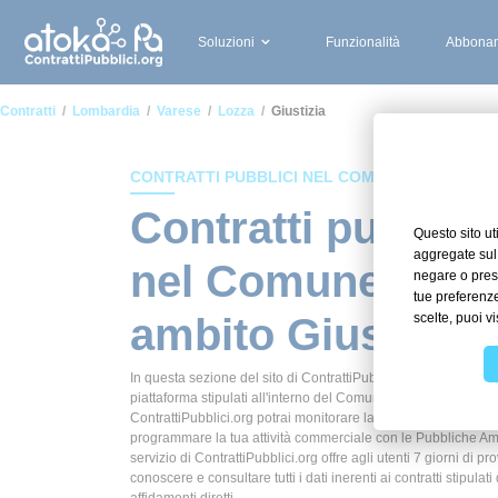
Soluzioni
Funzionalità
Abbonam
Contratti
Lombardia
Varese
Lozza
Giustizia
CONTRATTI PUBBLICI NEL COMUNE DI LOZZA
Contratti pubblici
nel Comune di Lo
ambito Giustizia
In questa sezione del sito di ContrattiPubblici.org potrai avere
piattaforma stipulati all'interno del Comune di Lozza in ambito
ContrattiPubblici.org potrai monitorare la scadenza dei contrat
programmare la tua attività commerciale con le Pubbliche Ammi
servizio di ContrattiPubblici.org offre agli utenti 7 giorni di pr
conoscere e consultare tutti i dati inerenti ai contratti stipula
affidamenti diretti.