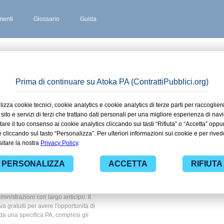
enti
Glossario
Guida
 stipulati
zza in
 ad alcuni dei contratti presenti nella
 Giustizia. Grazie alle funzionalità di
ti pubblici di tuo interesse e
nistrazioni con largo anticipo. Il
ova gratuiti per avere l'opportunità di
ti da una specifica PA, compresi gli