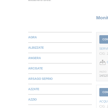
Monit
AGRA
CO
ALBIZZATE
SERVI
CIG: 
ANGERA
ARCISATE
INIZIO
14/12
ARSAGO SEPRIO
AZZATE
CO
AZZIO
ACQUI
CIG: 