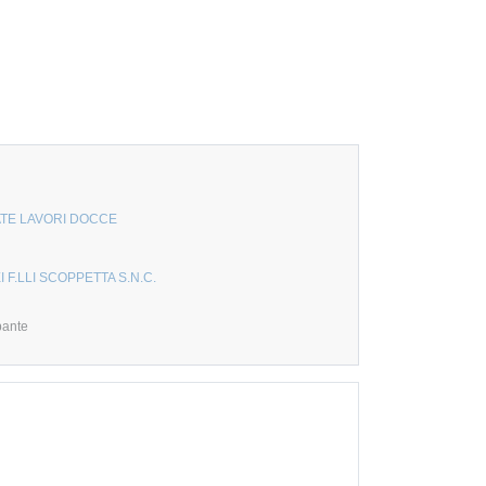
ATE LAVORI DOCCE
I F.LLI SCOPPETTA S.N.C.
pante