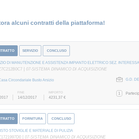
ora alcuni contratti della piattaforma!
NTRATTO
SERVIZIO
CONCLUSO
ZIO DI MANUTENZIONE E ASSISTENZA IMPIANTO ELETTRICO SEZ. INTERESS
|
Z7C212B0C7
07-SISTEMA DINAMICO DI ACQUISIZIONE
G.D. DE
Casa Circondariale Busto Arsizio
FINE
IMPORTO
1
Parteci
/2017
14/12/2017
4231,37 €
NTRATTO
FORNITURA
CONCLUSO
STO STOVIGLIE E MATERIALE DI PULIZIA
|
Z1721997D0
07-SISTEMA DINAMICO DI ACQUISIZIONE