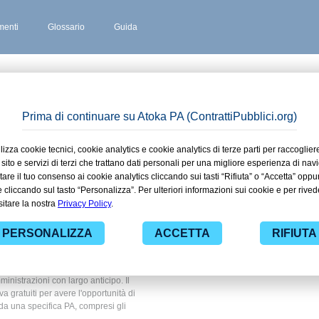
enti
Glossario
Guida
 stipulati
zza in
 ad alcuni dei contratti presenti nella
 Sanità. Grazie alle funzionalità di
ti pubblici di tuo interesse e
nistrazioni con largo anticipo. Il
ova gratuiti per avere l'opportunità di
ti da una specifica PA, compresi gli