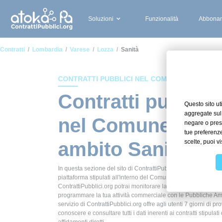
Soluzioni
Funzionalità
Abbonam
Contratti
Lombardia
Varese
Lozza
Sanità
CONTRATTI PUBBLICI NEL COMUNE DI LOZZA
Contratti pubblici
nel Comune di Lo
ambito Sanità
In questa sezione del sito di ContrattiPubblici.org potrai avere
piattaforma stipulati all'interno del Comune di Lozza in ambito
ContrattiPubblici.org potrai monitorare la scadenza dei contrat
programmare la tua attività commerciale con le Pubbliche Ammi
servizio di ContrattiPubblici.org offre agli utenti 7 giorni di pr
conoscere e consultare tutti i dati inerenti ai contratti stipula
affidamenti diretti.