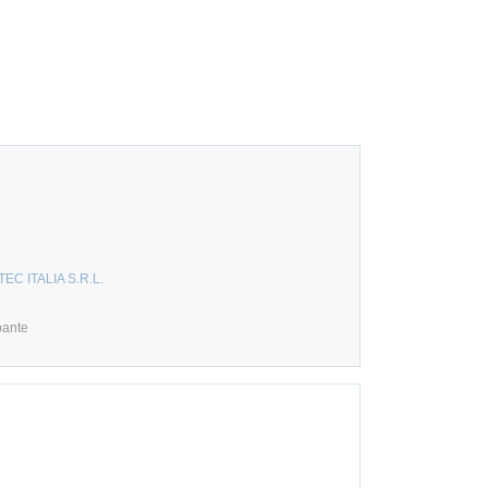
EC ITALIA S.R.L.
pante