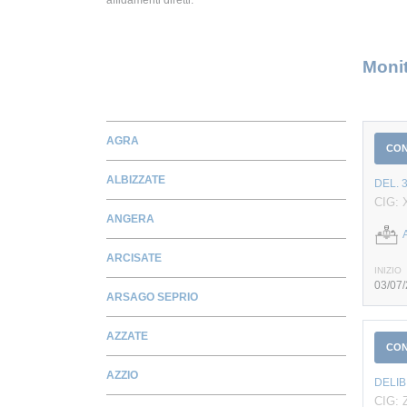
Monit
AGRA
CO
ALBIZZATE
DEL. 
CIG: 
ANGERA
ARCISATE
INIZIO
03/07
ARSAGO SEPRIO
AZZATE
CO
AZZIO
DELIB
CIG: