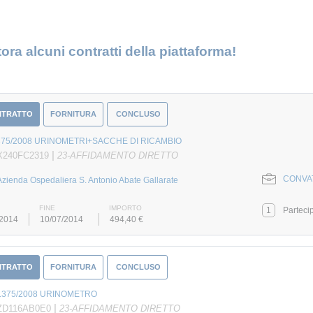
ora alcuni contratti della piattaforma!
NTRATTO
FORNITURA
CONCLUSO
375/2008 URINOMETRI+SACCHE DI RICAMBIO
|
X240FC2319
23-AFFIDAMENTO DIRETTO
CONVAT
Azienda Ospedaliera S. Antonio Abate Gallarate
FINE
IMPORTO
1
Parteci
/2014
10/07/2014
494,40 €
NTRATTO
FORNITURA
CONCLUSO
.375/2008 URINOMETRO
|
 ZD116AB0E0
23-AFFIDAMENTO DIRETTO