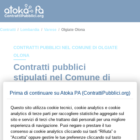
Contratti
Lombardia
Varese
Olgiate Olona
CONTRATTI PUBBLICI NEL COMUNE DI OLGIATE
OLONA
Contratti pubblici
stipulati nel Comune di
Olgiate Olona
In questa sezione del sito di ContrattiPubblici.org potrai avere
ad alcuni dei contratti presenti nella piattaforma stipulati
all'interno del Comune di Olgiate Olona. Grazie alle
funzionalità di ContrattiPubblici.org potrai monitorare la
scadenza dei contratti pubblici di tuo interesse e
programmare la tua attività commerciale con le Pubbliche
Amministrazioni con largo anticipo. Il servizio di
ContrattiPubblici.org offre agli utenti 7 giorni di prova gratuiti