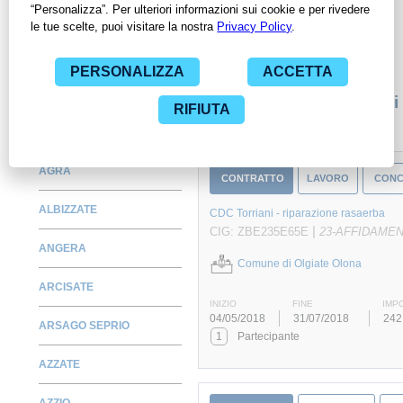
per avere l'opportunità di conoscere e consultare tutti i dati
inerenti ai contratti stipulati da una specifica PA, compresi gli
affidamenti diretti.
Monitora alcuni contratti
AGRA
CONTRATTO
LAVORO
CONC
ALBIZZATE
CDC Torriani - riparazione rasaerba
|
CIG: ZBE235E65E
23-AFFIDAME
ANGERA
Comune di Olgiate Olona
ARCISATE
INIZIO
FINE
IMP
04/05/2018
31/07/2018
242
ARSAGO SEPRIO
1
Partecipante
AZZATE
AZZIO