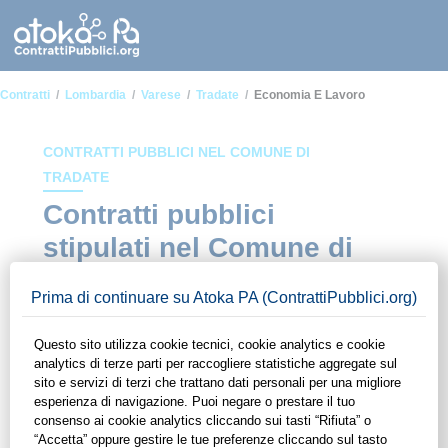
Contratti
Lombardia
Varese
Tradate
Economia E Lavoro
CONTRATTI PUBBLICI NEL COMUNE DI
TRADATE
Contratti pubblici
stipulati nel Comune di
Tradate in ambito
Economia e lavoro
In questa sezione del sito di ContrattiPubblici.org potrai avere
ad alcuni dei contratti presenti nella piattaforma stipulati
all'interno del Comune di Tradate in ambito Economia e
lavoro. Grazie alle funzionalità di ContrattiPubblici.org potrai
monitorare la scadenza dei contratti pubblici di tuo interesse e
programmare la tua attività commerciale con le Pubbliche