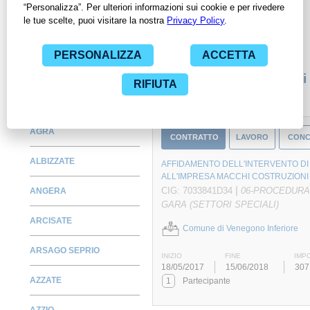
per avere l'opportunità di conoscere e consultare tutti i dati
inerenti ai contratti stipulati da una specifica PA, compresi gli
affidamenti diretti.
Monitora alcuni contratti
AGRA
CONTRATTO
LAVORO
CONC
ALBIZZATE
AFFIDAMENTO DELL'INTERVENTO DI
ALL'IMPRESA MACCHI COSTRUZIONI 
|
CIG: 7033841D34
06-PROCEDURA 
ANGERA
GARA (SETTORI SPECIALI)
ARCISATE
Comune di Venegono Inferiore
ARSAGO SEPRIO
INIZIO
FINE
IMP
18/05/2017
15/06/2018
307
AZZATE
1
Partecipante
AZZIO