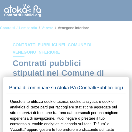
Contratti
Lombardia
Varese
Venegono Inferiore
CONTRATTI PUBBLICI NEL COMUNE DI
VENEGONO INFERIORE
Contratti pubblici
stipulati nel Comune di
Venegono Inferiore
In questa sezione del sito di ContrattiPubblici.org potrai avere
ad alcuni dei contratti presenti nella piattaforma stipulati
all'interno del Comune di Venegono Inferiore. Grazie alle
funzionalità di ContrattiPubblici.org potrai monitorare la
scadenza dei contratti pubblici di tuo interesse e
programmare la tua attività commerciale con le Pubbliche
Amministrazioni con largo anticipo. Il servizio di
ContrattiPubblici.org offre agli utenti 7 giorni di prova gratuiti