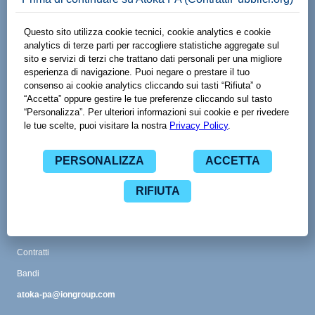
Made with
by
Viale Adriano Olivetti 13
38121 Trento TN
www.spaziodati.eu
Funzionalità
Guida
Abbonamenti
Contatti
Glossario
CPV
Contratti
Bandi
atoka-pa@iongroup.com