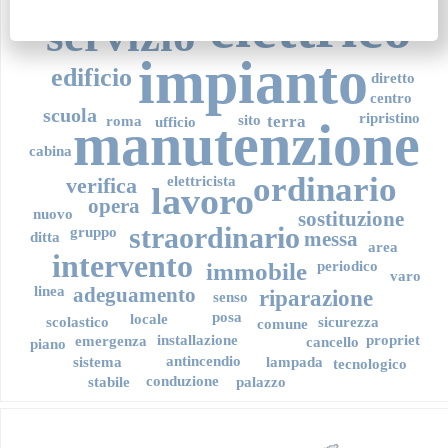
elettrico
caserma
servizio
impianto
edificio
diretto
centro
scuola
ripristino
sito
terra
manutenzione
roma
ufficio
cabina
ordinario
verifica
elettricista
lavoro
opera
nuovo
sostituzione
straordinario
gruppo
messa
ditta
area
intervento
immobile
periodico
varo
linea
adeguamento
riparazione
senso
posa
locale
scolastico
sicurezza
comune
installazione
propriet
emergenza
cancello
piano
antincendio
sistema
lampada
tecnologico
conduzione
stabile
palazzo