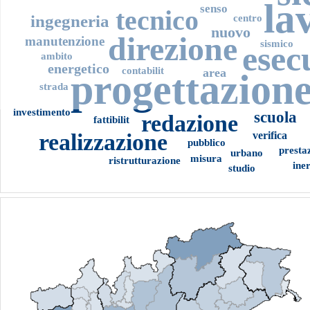
la
senso
tecnico
ingegneria
centro
nuovo
direzione
manutenzione
sismico
esec
ambito
energetico
contabilit
area
progettazion
strada
investimento
scuola
redazione
fattibilit
realizzazione
verifica
pubblico
presta
urbano
misura
ristrutturazione
ine
studio