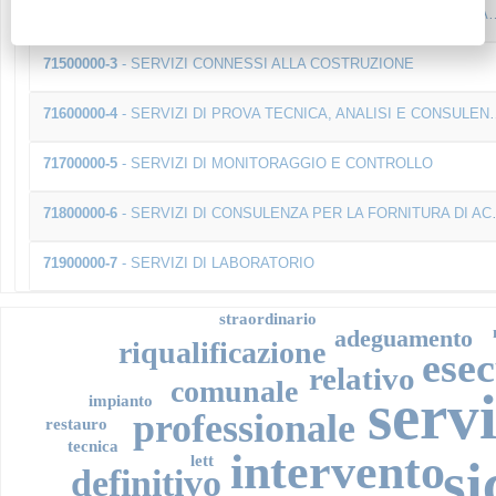
71400000-2
- SERVIZI DI URBANISTICA E ARCHITETTURA PAESAGGISTICA
71500000-3
- SERVIZI CONNESSI ALLA COSTRUZIONE
71600000-4
- SERVIZI DI PROVA TECNICA, ANALISI E CONSULENZA
71700000-5
- SERVIZI DI MONITORAGGIO E CONTROLLO
71800000-6
- SERVIZI DI CONSULENZA PER LA FORNITURA DI ACQUA E LO SMALTIMENTO DEI RIFIUTI
71900000-7
- SERVIZI DI LABORATORIO
straordinario
adeguamento
riqualificazione
ese
relativo
comunale
serv
impianto
professionale
restauro
tecnica
intervento
lett
si
definitivo